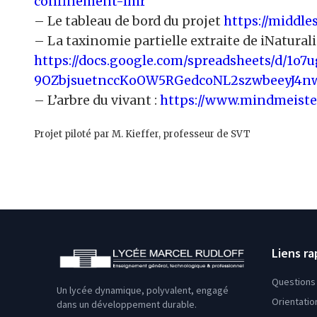
confinement-lmr
– Le tableau de bord du projet
https://middle
– La taxinomie partielle extraite de iNaturalis
https://docs.google.com/spreadsheets/d/1o7
9OZbjsuetnccKoOW5RGedcoNL2szwbeeyJ4nw
– L’arbre du vivant :
https://www.mindmeist
Projet piloté par M. Kieffer, professeur de SVT
Liens ra
Questions 
Un lycée dynamique, polyvalent, engagé
Orientatio
dans un développement durable.