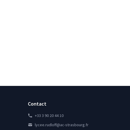
Contact
+33 3 90 20 44 10
lycee.rudloff@ac-strasbourg.fr