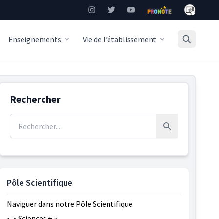
Mon Burea
Instagram
Twitter
YouTube
Pronote
Enseignements
Vie de l’établissement
Rechercher
Rechercher :
Rechercher
Pôle Scientifique
Naviguer dans notre Pôle Scientifique
•
« Sciences + »