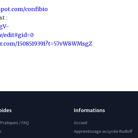
spot.com/confibio
t :
ugV-
/edit#gid=0
er.com/1508519391?t=57vW8WMsgZ
pides
Informations
Pratiques / FAQ
Accueil
n
Apprentissage au Lycée Rudloff