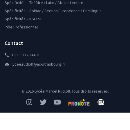
Spécificités – Théâtre / Latin / Atelier Lecture
Spécificités – Abibac / Section Européenne / Certilingua
Spécificités – NSI / SI
Pôle Professionnel
Contact
+33 3 90 20 44 10
lycee.rudloff@ac-strasbourg.fr
© 2026 Lycée Marcel Rudloff. Tous droits réservés.
Instagram
Twitter
YouTube
Pronote
Mon Bureau Num