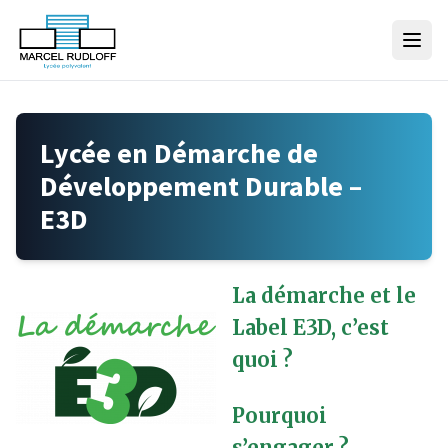
Skip to content
Lycée en Démarche de
Développement Durable –
E3D
La démarche et le
Label E3D, c’est
quoi ?
Pourquoi
s’engager ?