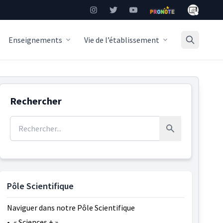
Mon Burea
Instagram
Twitter
YouTube
Pronote
Enseignements
Vie de l’établissement
Rechercher
Rechercher :
Rechercher
Pôle Scientifique
Naviguer dans notre Pôle Scientifique
•
« Sciences + »