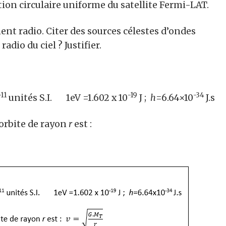
ution circulaire uniforme du satellite Fermi-LAT.
t radio. Citer des sources célestes d’ondes
adio du ciel ? Justifier.
-11
-19
-34
unités S.I. 1eV =1.602 x 10
J ;
h
=6.64×10
J.s
’orbite de rayon
r
est :