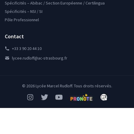
Spécificités – Abibac / Section Européenne / Certilingua
Spécificités – NSI / SI
Pôle Professionnel
Contact
+33 3 90 20 44 10
lycee.rudloff@ac-strasbourg.fr
© 2026 Lycée Marcel Rudloff. Tous droits réservés.
Instagram
Twitter
YouTube
Pronote
Mon Bureau Num