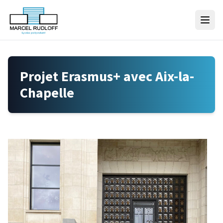
Skip to content
Projet Erasmus+ avec Aix-la-
Chapelle