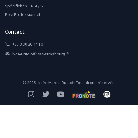
Spécificités – NSI / SI
Pôle Professionnel
Contact
+33 3 90 20 44 10
lycee.rudloff@ac-strasbourg.fr
© 2026 Lycée Marcel Rudloff. Tous droits réservés.
Instagram
Twitter
YouTube
Pronote
Mon Bureau Num