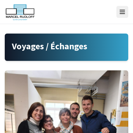
Skip to content
Voyages / Échanges