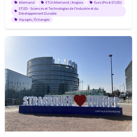
Allemand
ETLV Allemand / Anglais
Euro (Pro & STi2D)
STI2D - Sciences et Technologies de l'Industrie et du
Développement Durable
Voyages / Échanges