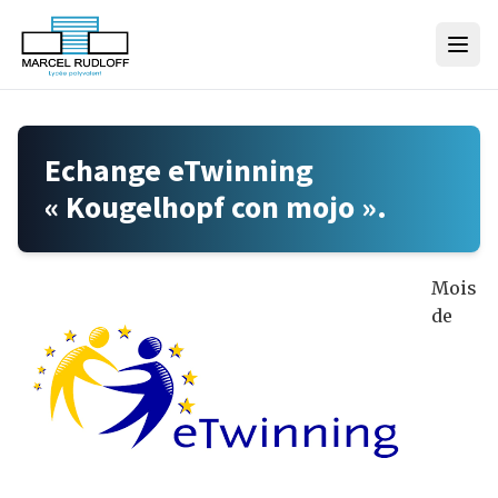
Skip to content
Echange eTwinning
« Kougelhopf con mojo ».
Mois
de