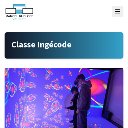
Skip to content
Classe Ingécode