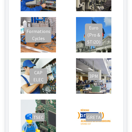
Euro
Formations
(Pro &
Cycles
STi2D)
CAP
3PM
ELEC
TSEC
GRETA