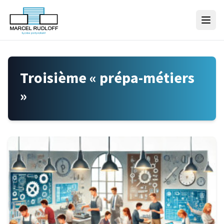
Skip to content
Troisième « prépa-métiers
»