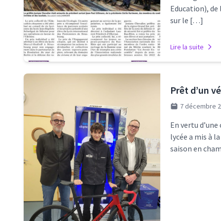
Education), de
sur le […]
Lire la suite
Prêt d’un v
7 décembre 
En vertu d’une
lycée a mis à l
saison en cham