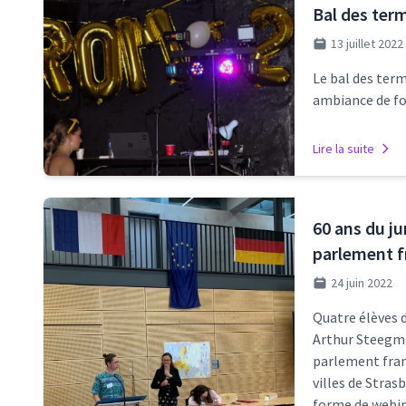
Bal des ter
13 juillet 2022
Le bal des term
ambiance de fol
Lire la suite
60 ans du ju
parlement 
24 juin 2022
Quatre élèves d
Arthur Steegman
parlement fran
villes de Stras
forme de webin