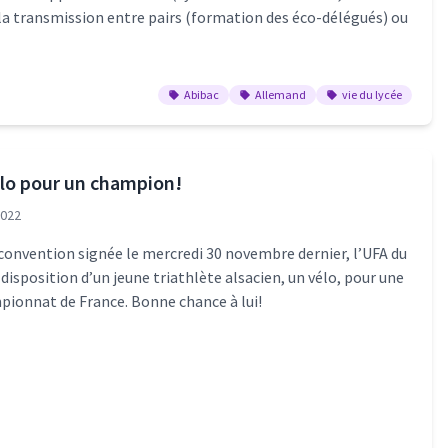
 la transmission entre pairs (formation des éco-délégués) ou
Abibac
Allemand
vie du lycée
élo pour un champion!
2022
 convention signée le mercredi 30 novembre dernier, l’UFA du
a disposition d’un jeune triathlète alsacien, un vélo, pour une
pionnat de France. Bonne chance à lui!