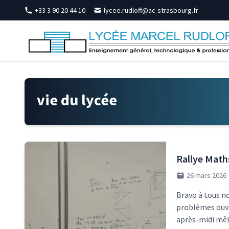
Skip to content
+33 3 90 20 44 10
lycee.rudloff@ac-strasbourg.fr
vie du lycée
Rallye Maths 
26 mars 2026
Bravo à tous n
problèmes ouve
après-midi mêl