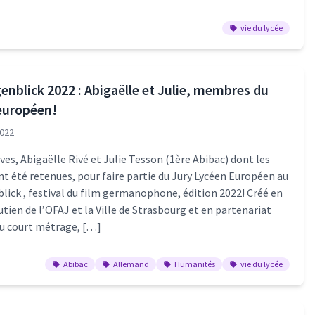
vie du lycée
enblick 2022 : Abigaëlle et Julie, membres du
 européen!
022
ves, Abigaëlle Rivé et Julie Tesson (1ère Abibac) dont les
t été retenues, pour faire partie du Jury Lycéen Européen au
lick , festival du film germanophone, édition 2022! Créé en
utien de l’OFAJ et la Ville de Strasbourg et en partenariat
du court métrage, […]
Abibac
Allemand
Humanités
vie du lycée