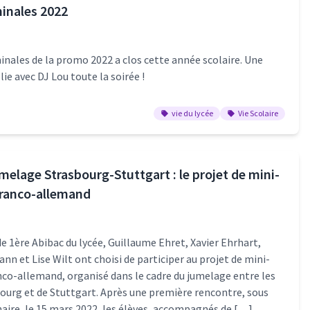
minales 2022
inales de la promo 2022 a clos cette année scolaire. Une
ie avec DJ Lou toute la soirée !
vie du lycée
Vie Scolaire
melage Strasbourg-Stuttgart : le projet de mini-
franco-allemand
e 1ère Abibac du lycée, Guillaume Ehret, Xavier Ehrhart,
n et Lise Wilt ont choisi de participer au projet de mini-
co-allemand, organisé dans le cadre du jumelage entre les
bourg et de Stuttgart. Après une première rencontre, sous
aire, le 15 mars 2022, les élèves, accompagnés de […]