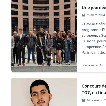
Une journée
25 mars 2024
« Devenez dépu
programme EURO
européen, à St
l’Europe, pour
européenne. Apr
Paris, Camille
Lire la suite
Concours de 
TG7, en fina
24 février 20