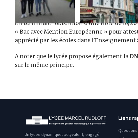
En terminale l’obtention d’une note de 10/20 
« Bac avec Mention Européenne » pour attest
apprécié par les écoles dans l’Enseignement 
A noter que le lycée propose également la
DN
sur le même principe.
Liens ra
Questions 
Un lycée dynamique, polyvalent, engagé