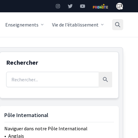
Mon Burea
Instagram
Twitter
YouTube
Pronote
Enseignements
Vie de l’établissement
Rechercher
Rechercher :
Rechercher
Pôle International
Naviguer dans notre Pôle International
•
Anglais