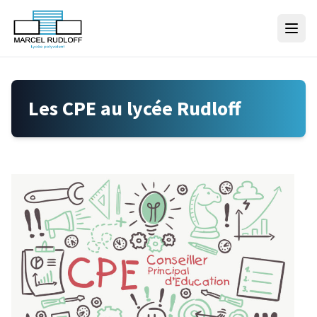
Skip to content
Les CPE au lycée Rudloff