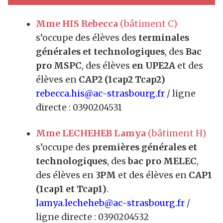
Mme HIS Rebecca
(bâtiment C)
s’occupe des élèves des
terminales
générales et technologiques
, des
Bac
pro MSPC
, des élèves
en UPE2A
et des
élèves en
CAP2 (1cap2 Tcap2
)
rebecca.his@ac-strasbourg.fr
/ ligne
directe : 0390204531
Mme LECHEHEB Lamya
(bâtiment H)
s’occupe des
premières
générales et
technologiques
, des
bac pro MELEC
,
des élèves en
3PM
et des élèves en
CAP1
(1cap1 et Tcap1
)
.
lamya.lecheheb@ac-strasbourg.fr
/
ligne directe : 0390204532