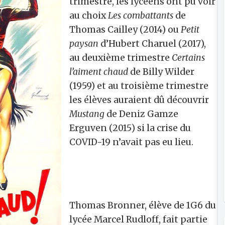
trimestre, les lycéens ont pu voir
au choix
Les combattants
de
Thomas Cailley (2014) ou
Petit
paysan
d’Hubert Charuel (2017),
au deuxième trimestre
Certains
l’aiment chaud
de Billy Wilder
(1959) et au troisième trimestre
les élèves auraient dû découvrir
Mustang
de Deniz Gamze
Erguven (2015) si la crise du
COVID-19 n’avait pas eu lieu.
Thomas Bronner, élève de 1G6 du
lycée Marcel Rudloff, fait partie