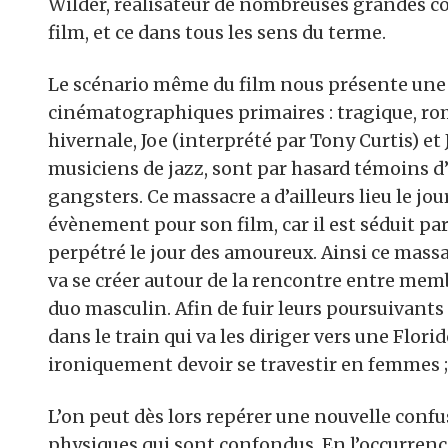
Wilder, réalisateur de nombreuses grandes co
film, et ce dans tous les sens du terme.
Le scénario même du film nous présente une 
cinématographiques primaires : tragique, r
hivernale, Joe (interprété par Tony Curtis) et
musiciens de jazz, sont par hasard témoins 
gangsters. Ce massacre a d’ailleurs lieu le jour
évènement pour son film, car il est séduit par
perpétré le jour des amoureux. Ainsi ce mass
va se créer autour de la rencontre entre me
duo masculin. Afin de fuir leurs poursuivants
dans le train qui va les diriger vers une Florid
ironiquement devoir se travestir en femmes ; e
L’on peut dès lors repérer une nouvelle confu
physiques qui sont confondus. En l’occurrence,