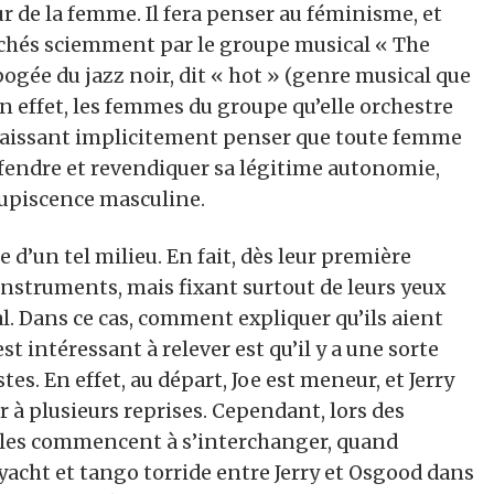
r de la femme. Il fera penser au féminisme, et
ichés sciemment par le groupe musical « The
gée du jazz noir, dit « hot » (genre musical que
En effet, les femmes du groupe qu’elle orchestre
, laissant implicitement penser que toute femme
éfendre et revendiquer sa légitime autonomie,
upiscence masculine.
 d’un tel milieu. En fait, dès leur première
 instruments, mais fixant surtout de leurs yeux
al. Dans ce cas, comment expliquer qu’ils aient
t intéressant à relever est qu’il y a une sorte
es. En effet, au départ, Joe est meneur, et Jerry
r à plusieurs reprises. Cependant, lors des
ôles commencent à s’interchanger, quand
yacht et tango torride entre Jerry et Osgood dans