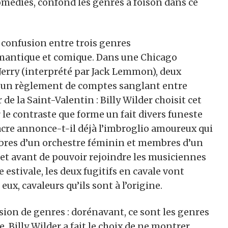
médies, confond les genres à foison dans ce
confusion entre trois genres
omantique et comique. Dans une Chicago
 Jerry (interprété par Jack Lemmon), deux
d’un règlement de comptes sanglant entre
 de la Saint-Valentin : Billy Wilder choisit cet
 le contraste que forme un fait divers funeste
acre annonce-t-il déjà l’imbroglio amoureux qui
mbres d’un orchestre féminin et membres d’un
 et avant de pouvoir rejoindre les musiciennes
e estivale, les deux fugitifs en cavale vont
ux, cavaleurs qu’ils sont à l’origine.
sion de genres : dorénavant, ce sont les genres
 Billy Wilder a fait le choix de ne montrer