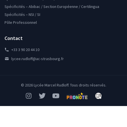
Spécificités – Abibac / Section Européenne / Certilingua
Spécificités – NSI / SI
Pôle Professionnel
Contact
+33 3 90 20 44 10
lycee.rudloff@ac-strasbourg.fr
© 2026 Lycée Marcel Rudloff. Tous droits réservés.
Instagram
Twitter
YouTube
Pronote
Mon Bureau Num