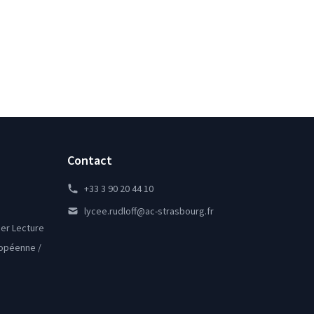
Contact
+33 3 90 20 44 10
lycee.rudloff@ac-strasbourg.fr
lier Lecture
ropéenne /