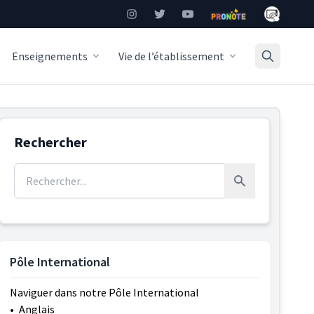
Mon Burea
Instagram
Twitter
YouTube
Pronote
Enseignements
Vie de l’établissement
Rechercher
Rechercher :
Rechercher
Pôle International
Naviguer dans notre Pôle International
•
Anglais