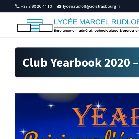
Skip to content
+33 3 90 20 44 10
lycee.rudloff@ac-strasbourg.fr
Club Yearbook 2020 –