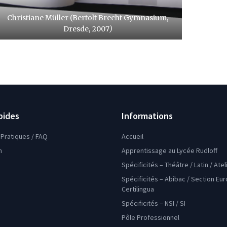
Christiane Müller (Bertolt Brecht Gymnasium,
Dresde, 2007
)
pides
Informations
Pratiques / FAQ
Accueil
n
Apprentissage au Lycée Rudloff
Spécificités – Théâtre / Latin / Ate
Spécificités – Abibac / Section Eu
Certilingua
Spécificités – NSI / SI
Pôle Professionnel