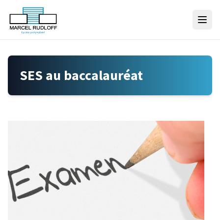
Skip to content
SES au baccalauréat