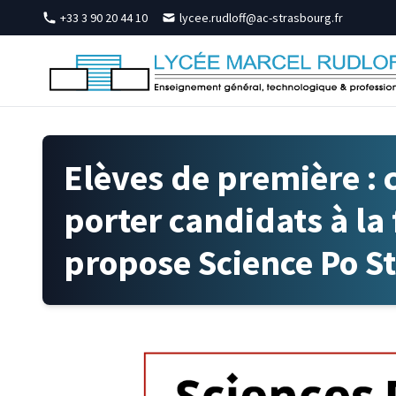
Skip to content
+33 3 90 20 44 10
lycee.rudloff@ac-strasbourg.fr
Elèves de première : 
porter candidats à la
propose Science Po S