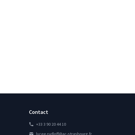
Contact
+33 3 90 20 44 10
lycee.rudloff@ac-strasbourg.fr