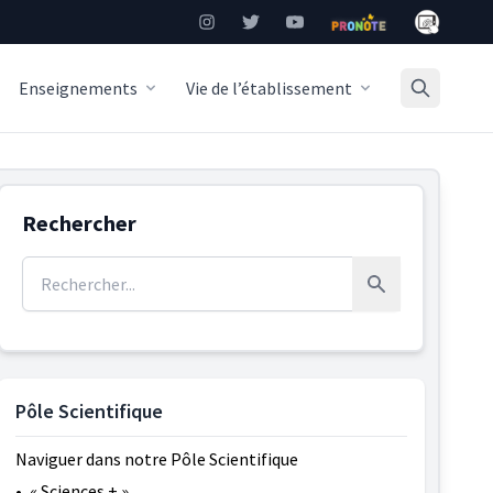
Mon Burea
Instagram
Twitter
YouTube
Pronote
Enseignements
Vie de l’établissement
Rechercher
Rechercher :
Rechercher
Pôle Scientifique
Naviguer dans notre Pôle Scientifique
•
« Sciences + »