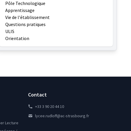
Pôle Technologique
Apprentissage
Vie de l'établissement
Questions pratiques
ULIS
Orientation
Contact
+33 3 90 20 44 10
lycee.rudloff@ac-strasbourg.fr
lier Lecture