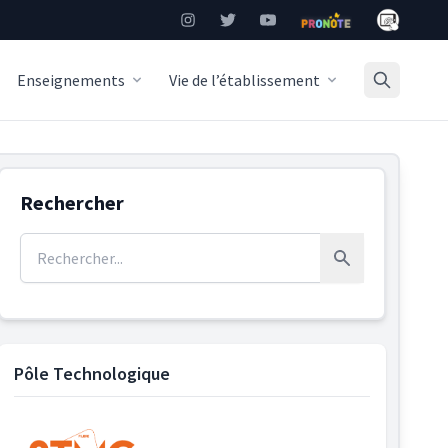
Mon Burea
Instagram
Twitter
YouTube
Pronote
Enseignements
Vie de l’établissement
Rechercher
Rechercher :
Rechercher
Pôle Technologique