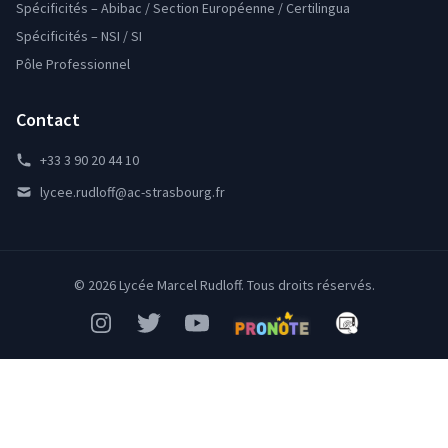
Spécificités – Abibac / Section Européenne / Certilingua
Spécificités – NSI / SI
Pôle Professionnel
Contact
+33 3 90 20 44 10
lycee.rudloff@ac-strasbourg.fr
© 2026 Lycée Marcel Rudloff. Tous droits réservés.
Instagram
Twitter
YouTube
Pronote
Mon Bureau Num