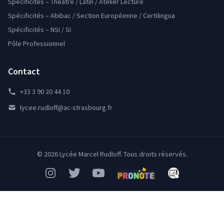
Spécificités – Théâtre / Latin / Atelier Lecture
Spécificités – Abibac / Section Européenne / Certilingua
Spécificités – NSI / SI
Pôle Professionnel
Contact
+33 3 90 20 44 10
lycee.rudloff@ac-strasbourg.fr
© 2026 Lycée Marcel Rudloff. Tous droits réservés.
Instagram
Twitter
YouTube
Pronote
Mon Bureau Num