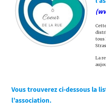
l’a
(ww
Cette
dist
tous 
Stra
La r
aujou
Vous trouverez ci-dessous la li
l’association.