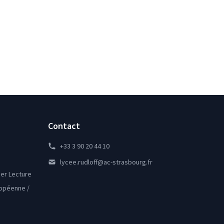
Contact
+33 3 90 20 44 10
lycee.rudloff@ac-strasbourg.fr
lier Lecture
ropéenne /