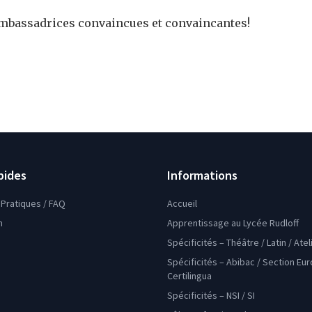
ambassadrices convaincues et convaincantes!
pides
Informations
Pratiques / FAQ
Accueil
n
Apprentissage au Lycée Rudloff
Spécificités – Théâtre / Latin / Ate
Spécificités – Abibac / Section Eu
Certilingua
Spécificités – NSI / SI