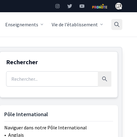
Mon Burea
Instagram
Twitter
YouTube
Pronote
Enseignements
Vie de l’établissement
Rechercher
Rechercher :
Rechercher
Pôle International
Naviguer dans notre Pôle International
•
Anglais