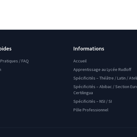
pides
Informations
Pratiques / FAQ
Accueil
n
Apprentissage au Lycée Rudloff
Spécificités – Théâtre / Latin / Ate
Spécificités – Abibac / Section Eu
Certilingua
Spécificités – NSI / SI
Pôle Professionnel