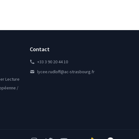
Contact
+33 3 90 20 44 10
lycee.rudloff@ac-strasbourg.fr
lier Lecture
ropéenne /