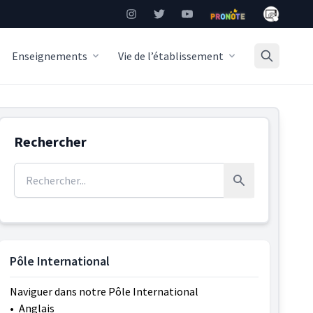
Mon Burea
Instagram
Twitter
YouTube
Pronote
Enseignements
Vie de l’établissement
Rechercher
Rechercher :
Rechercher
Pôle International
Naviguer dans notre Pôle International
•
Anglais