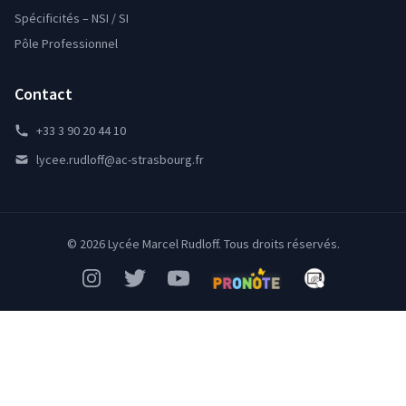
Spécificités – NSI / SI
Pôle Professionnel
Contact
+33 3 90 20 44 10
lycee.rudloff@ac-strasbourg.fr
© 2026 Lycée Marcel Rudloff. Tous droits réservés.
Instagram
Twitter
YouTube
Pronote
Mon Bureau Num