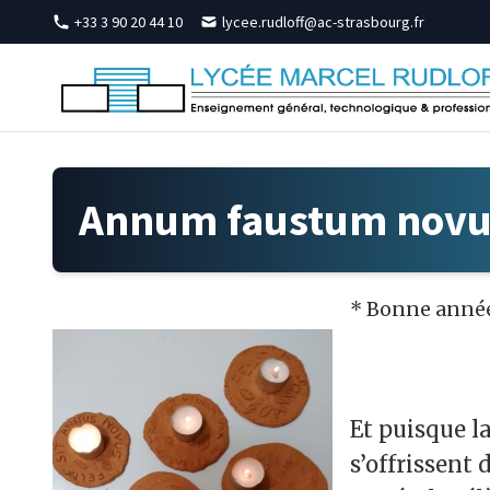
Skip to content
+33 3 90 20 44 10
lycee.rudloff@ac-strasbourg.fr
Annum faustum novu
* Bonne année
Et puisque l
s’offrissent 