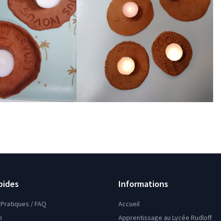
pides
Informations
Pratiques / FAQ
Accueil
n
Apprentissage au Lycée Rudloff