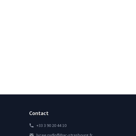
Contact
+33 3 90 20 44 10
lycee.rudloff@ac-strasbourg.fr