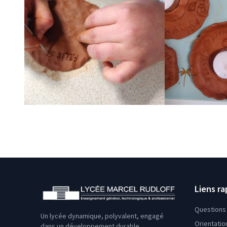
Liens ra
Questions 
Un lycée dynamique, polyvalent, engagé
Orientatio
dans un développement durable.