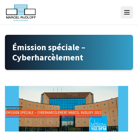
Skip to content
Émission spéciale –
Cyberharcèlement