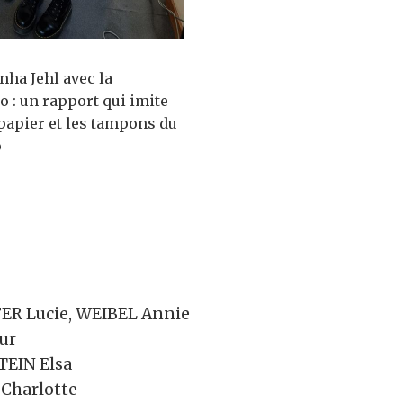
nha Jehl avec la
io : un rapport qui imite
 papier et les tampons du
o
FER Lucie, WEIBEL Annie
ur
TEIN Elsa
 Charlotte