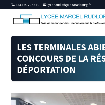
Skip to content
+33 3 90 20 44 10
lycee.rudloff@ac-strasbourg.fr
LES TERMINALES ABI
CONCOURS DE LA RÉS
DÉPORTATION