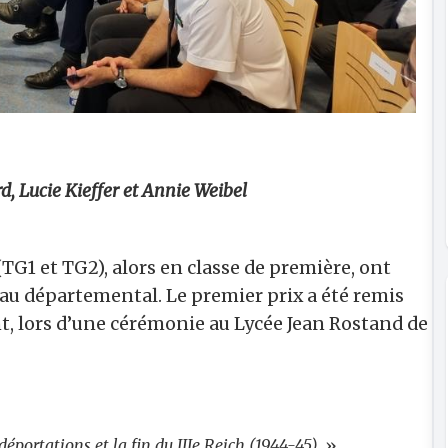
d, Lucie Kieffer et Annie Weibel
(TG1 et TG2), alors en classe de première, ont
eau départemental. Le premier prix a été remis
nt, lors d’une cérémonie au Lycée Jean Rostand de
 déportations et la fin du IIIe Reich (1944-45).
»