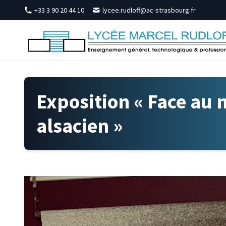
Skip to content
+33 3 90 20 44 10
lycee.rudloff@ac-strasbourg.fr
Exposition « Face au n
alsacien »