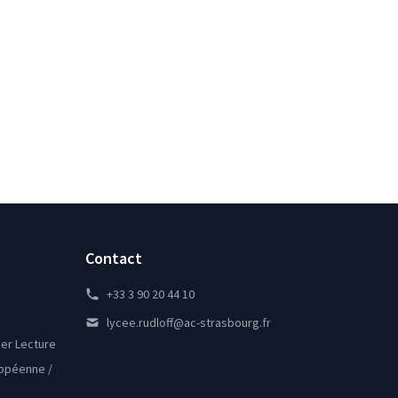
Contact
+33 3 90 20 44 10
lycee.rudloff@ac-strasbourg.fr
lier Lecture
ropéenne /