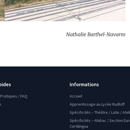
Nathalie Barthel-Navarro
pides
Informations
Pratiques / FAQ
Accueil
n
Apprentissage au Lycée Rudloff
Spécificités – Théâtre / Latin / Ate
Spécificités – Abibac / Section Eu
Certilingua