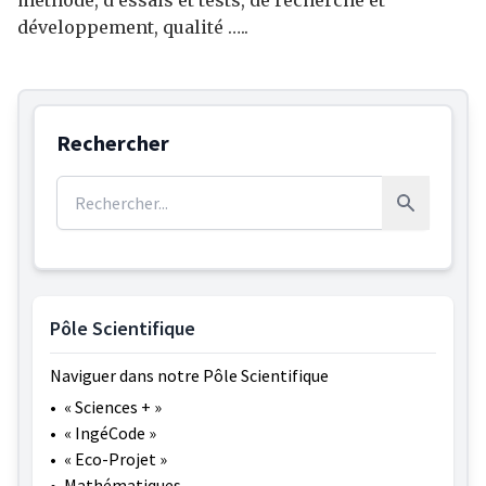
méthode, d’essais et tests, de recherche et
développement, qualité …..
Rechercher
Rechercher :
Rechercher
Pôle Scientifique
Naviguer dans notre Pôle Scientifique
•
« Sciences + »
•
« IngéCode »
•
« Eco-Projet »
•
Mathématiques