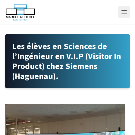
Skip to content
Les élèves en Sciences de
l’Ingénieur en V.I.P (Visitor In
Product) chez Siemens
(Haguenau).