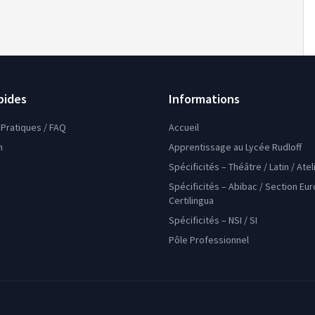
ng Viewer…
pides
Informations
Pratiques / FAQ
Accueil
n
Apprentissage au Lycée Rudloff
Spécificités – Théâtre / Latin / Ate
Spécificités – Abibac / Section Eu
Certilingua
Spécificités – NSI / SI
Pôle Professionnel