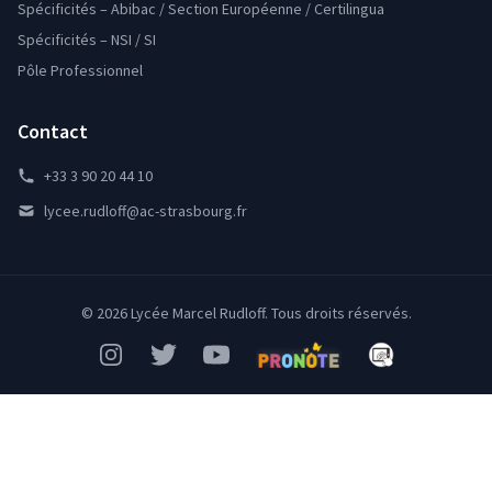
Spécificités – Abibac / Section Européenne / Certilingua
Spécificités – NSI / SI
Pôle Professionnel
Contact
+33 3 90 20 44 10
lycee.rudloff@ac-strasbourg.fr
© 2026 Lycée Marcel Rudloff. Tous droits réservés.
Instagram
Twitter
YouTube
Pronote
Mon Bureau Num