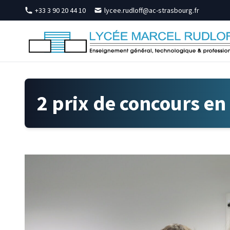
Skip to content
+33 3 90 20 44 10
lycee.rudloff@ac-strasbourg.fr
2 prix de concours en