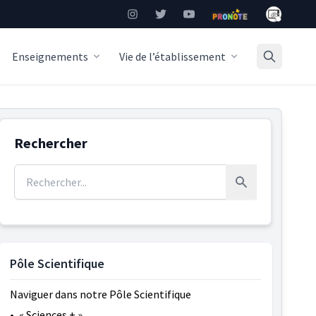
Mon Burea
Instagram
Twitter
YouTube
Pronote
Enseignements
Vie de l’établissement
Rechercher
Rechercher :
Rechercher
Pôle Scientifique
Naviguer dans notre Pôle Scientifique
•
« Sciences + »