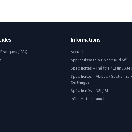
pides
Informations
Pratiques / FAQ
Accueil
n
Apprentissage au Lycée Rudloff
Spécificités – Théâtre / Latin / Ate
Spécificités – Abibac / Section Eu
Certilingua
Spécificités – NSI / SI
Pôle Professionnel