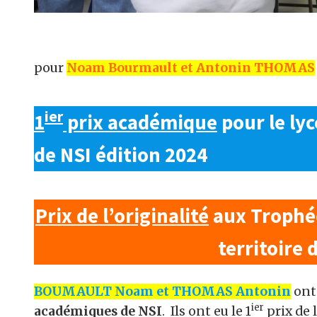
pour
Noam Bourmault et Antonin THOMAS
ier
1
prix académique
pour le lyc
de NSI édition 2024
Prix de l’originalité
aux Trophé
territoire
BOUMAULT Noam et THOMAS Antonin
ont 
ier
académiques de NSI
. Ils ont eu le 1
prix de 