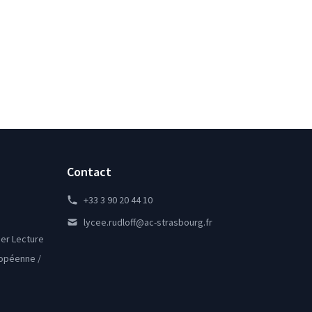
Contact
+33 3 90 20 44 10
lycee.rudloff@ac-strasbourg.fr
lier Lecture
ropéenne /