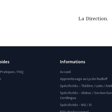
La Direction.
pides
Informations
Pratiques / FAQ
Accueil
n
Apprentissage au Lycée Rudloff
Spécificités – Théâtre / Latin / Ate
Spécificités – Abibac / Section Eu
Certilingua
Spécificités – NSI / SI
Pôle Professionnel