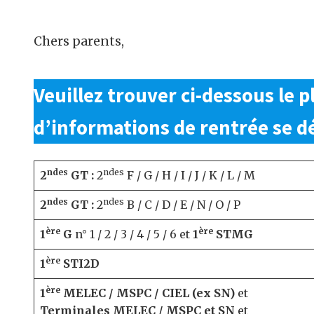
Chers parents,
Veuillez trouver ci-dessous le
p
d’informations de rentrée
se dé
ndes
ndes
2
GT :
2
F / G / H / I / J / K / L / M
ndes
ndes
2
GT :
2
B / C / D / E / N / O / P
ère
ère
1
G
n° 1 / 2 / 3 / 4 / 5 / 6 et
1
STMG
ère
1
STI2D
ère
1
MELEC / MSPC / CIEL (ex SN)
et
Terminales MELEC / MSPC et SN
et