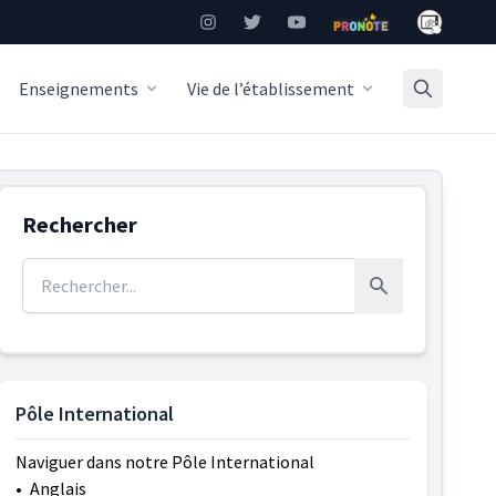
Mon Burea
Instagram
Twitter
YouTube
Pronote
Enseignements
Vie de l’établissement
Rechercher
Rechercher :
Rechercher
Pôle International
Naviguer dans notre Pôle International
•
Anglais