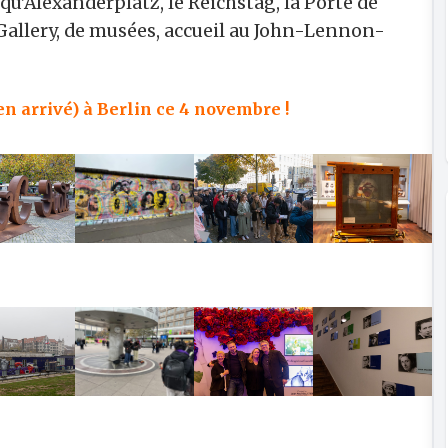
qu’Alexanderplatz, le Reichstag, la Porte de
allery, de musées, accueil au John-Lennon-
en arrivé) à Berlin ce 4 novembre !