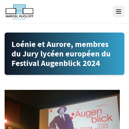
Skip to content
Loénie et Aurore, membres
du Jury lycéen européen du
Festival Augenblick 2024