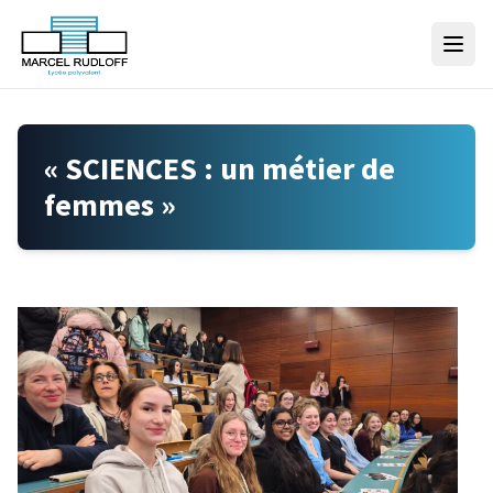
Skip to content
« SCIENCES : un métier de
femmes »