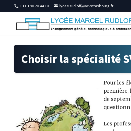
Skip to content
+33 3 90 20 44 10
lycee.rudloff@ac-strasbourg.fr
Choisir la spécialité 
Pour les é
première, 
de septem
questionn
Les profes