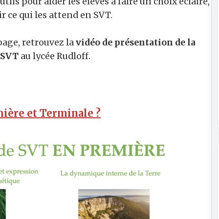
tils pour aider les élèves à faire un choix éclairé,
r ce qui les attend en SVT.
page, retrouvez la
vidéo de présentation de la
é SVT
au lycée Rudloff.
ière et Terminale ?