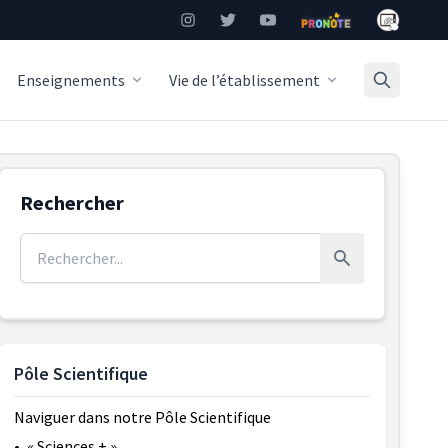
Mon Burea
Instagram
Twitter
YouTube
Pronote
Enseignements
Vie de l’établissement
Rechercher
Rechercher :
Rechercher
Pôle Scientifique
Naviguer dans notre Pôle Scientifique
•
« Sciences + »