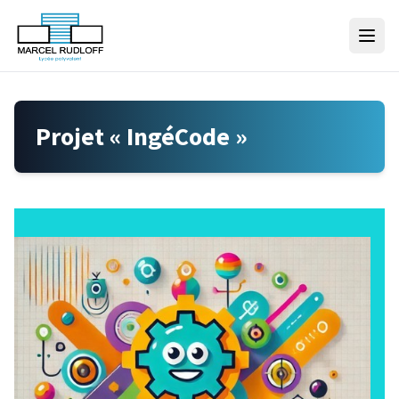
Skip to content
Projet « IngéCode »