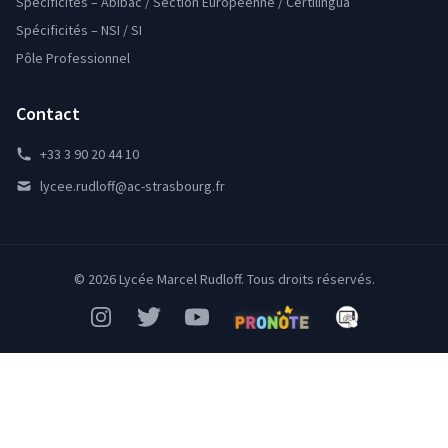
Spécificités – Abibac / Section Européenne / Certilingua
Spécificités – NSI / SI
Pôle Professionnel
Contact
+33 3 90 20 44 10
lycee.rudloff@ac-strasbourg.fr
© 2026 Lycée Marcel Rudloff. Tous droits réservés.
Instagram
Twitter
YouTube
Pronote
Mon Bureau Num