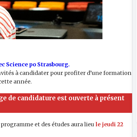
ec Science po Strasbourg.
nvités à candidater pour profiter d’une formation
cette année.
e de candidature est ouverte à présent
u programme et des études aura lieu
le jeudi 22