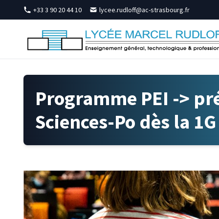
Skip to content
+33 3 90 20 44 10
lycee.rudloff@ac-strasbourg.fr
Programme PEI -> pré
Sciences-Po dès la 1G