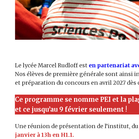
Le lycée Marcel Rudloff est
en partenariat av
Nos élèves de première générale sont ainsi i
et préparation du concours en avril 2027 dès 
Ce programme se nomme PEI et la plag
et ce jusqu’au 9 février seulement !
Une réunion de présentation de l’institut, d
janvier à 13h en H1.1.