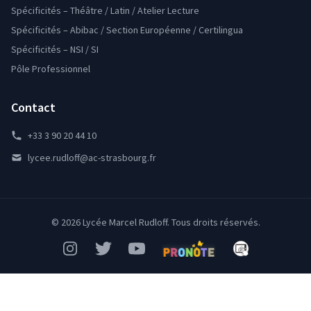
Spécificités – Théâtre / Latin / Atelier Lecture
Spécificités – Abibac / Section Européenne / Certilingua
Spécificités – NSI / SI
Pôle Professionnel
Contact
+33 3 90 20 44 10
lycee.rudloff@ac-strasbourg.fr
© 2026 Lycée Marcel Rudloff. Tous droits réservés.
Instagram
Twitter
YouTube
Pronote
Mon Bureau Num