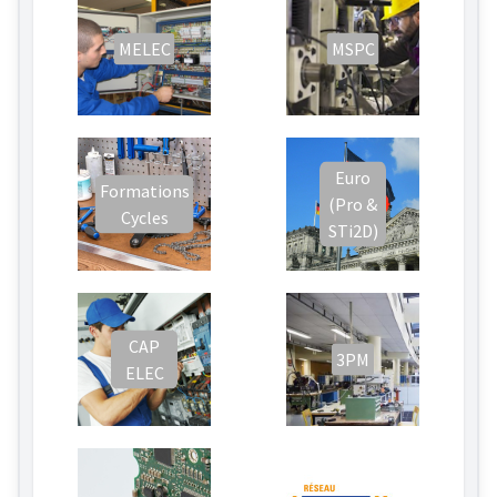
MELEC
MSPC
Euro
Formations
(Pro &
Cycles
STi2D)
CAP
3PM
ELEC