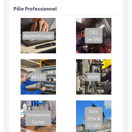
Pôle Professionnel
CIEL
Apprentissage
(ex SN)
MELEC
MSPC
Euro
Formations
(Pro &
Cycles
STi2D)