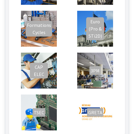
Euro
Formations
(Pro &
Cycles
STi2D)
CAP
3PM
ELEC
TSEC
GRETA