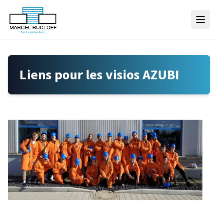
Skip to content
Liens pour les visios AZUBI