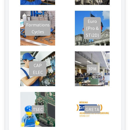
Euro
Formations
(Pro &
Cycles
STi2D)
CAP
3PM
ELEC
TSEC
GRETA