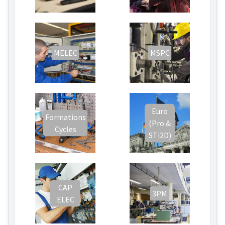
MELEC
MSPC
Euro
Formations
(Pro &
Cycles
STi2D)
CAP
3PM
ELEC