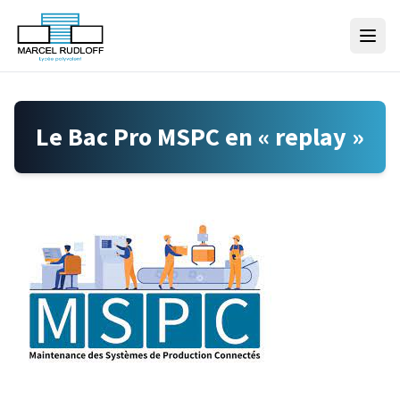
Skip to content
Le Bac Pro MSPC en « replay »