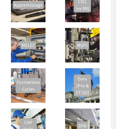
CIEL
Apprentissage
(ex SN)
MELEC
MSPC
Euro
Formations
(Pro &
Cycles
STi2D)
CAP
3PM