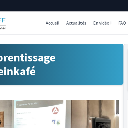
Accueil
Actualités
En vidéo !
FAQ
prentissage
einkafé