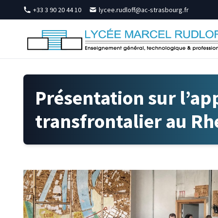
Skip to content
+33 3 90 20 44 10
lycee.rudloff@ac-strasbourg.fr
Présentation sur l’ap
transfrontalier au Rh