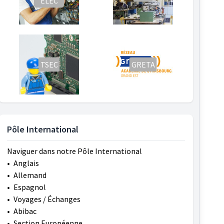
ELEC
TSEC
GRETA
Pôle International
Naviguer dans notre Pôle International
•
Anglais
•
Allemand
•
Espagnol
•
Voyages / Échanges
•
Abibac
•
Section Européenne