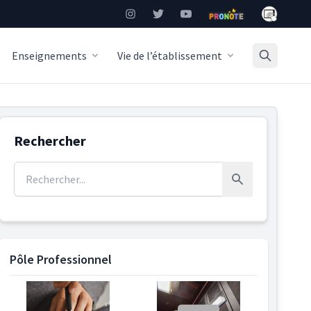
Mon Burea
Instagram
Twitter
YouTube
Pronote
Enseignements
Vie de l’établissement
Rechercher
Rechercher :
Rechercher
Pôle Professionnel