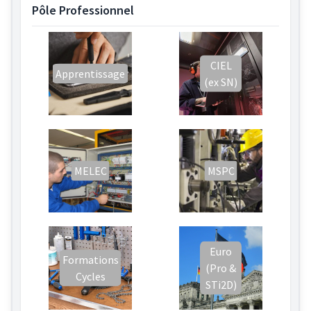
Pôle Professionnel
CIEL
Apprentissage
(ex SN)
MELEC
MSPC
Euro
Formations
(Pro &
Cycles
STi2D)